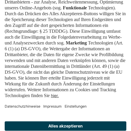
Wenn Sie den Status und die Details Ihrer Bestellung
einsehen oder ändern wollen, klicken Sie auf den Link in einer
der E-Mails, die wir Ihnen im Bestellvorgang geschickt haben.
Wenn Sie den Link nicht finden können, klicken Sie auf den
folgenden Button, um ein erneutes Zusenden des Links
anzufordern.
Link erneut senden
Mehr Informationen
•
Unsere Zahlungsmethoden
•
Datenschutzhinweise für Nutzer des (online) Ticketshops
•
Datenschutzhinweise für Beschäftigte, Dienstleister und
geladene Gäste
•
Allgemeine Teilnahmebedingungen für Besucher*innen und
Teilnehmer*innen
•
Allgemeine Nutzungsbedingungen der digitalen
Veranstaltungsplattform
•
Erklärung zur Barrierefreiheit im Ticketshop