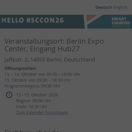
Zum
Deutsch
English
Haupt-
Smart
Inhalt
springen
Country
Veranstaltungsort: Berlin Expo
Convention
Center, Eingang Hub27
2026
Jafféstr. 2, 14055 Berlin, Deutschland
13.
–
Öffnungszeiten:
bis
15.
13. - 14. Oktober von 09:00 – 18:00 Uhr
Oktober
15. Oktober von 09:00 – 16:30 Uhr
2026
Programmbeginn: 09:30 Uhr
bis
13.
–
15. Oktober 2026
Beginn:
09:00
Uhr
Ende:
16:30
Uhr
Zum Kalender hinzufügen